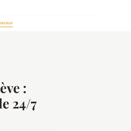
ravaux
ève :
e 24/7