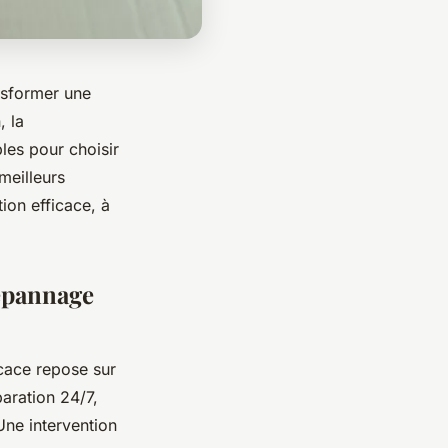
nsformer une
, la
bles pour choisir
meilleurs
tion efficace, à
dépannage
cace repose sur
paration 24/7,
ne intervention