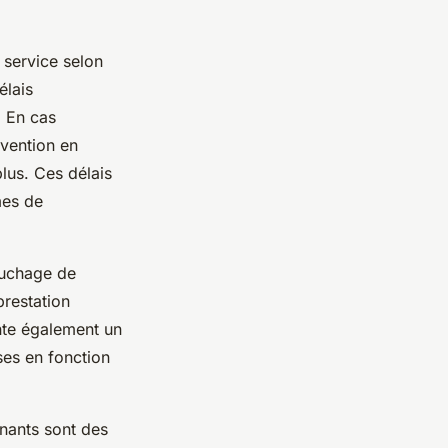
 service selon
élais
. En cas
rvention en
lus. Ces délais
mes de
ouchage de
prestation
ente également un
ses en fonction
venants sont des