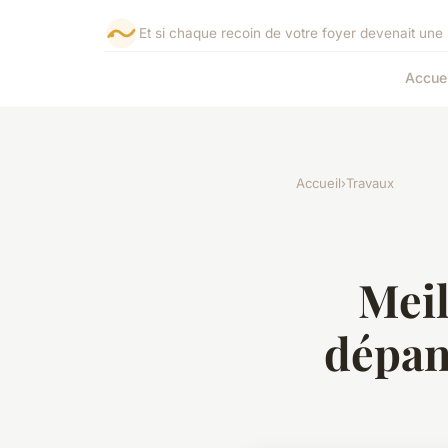
Et si chaque recoin de votre foyer devenait une 
Accuei
Accueil
›
Travaux
Meil
dépan