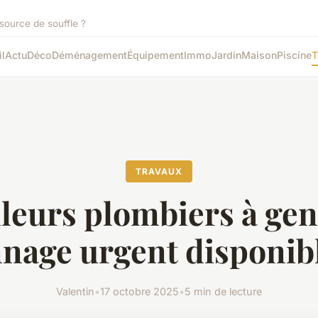
source de souffle ?
l
Actu
Déco
Déménagement
Équipement
Immo
Jardin
Maison
Piscine
T
TRAVAUX
leurs plombiers à gen
nage urgent disponibl
Valentin
•
17 octobre 2025
•
5 min de lecture