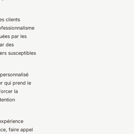
s clients
ofessionnalisme
uées par les
ar des
iers susceptibles
 personnalisé
er qui prend le
orcer la
tention
expérience
nce, faire appel