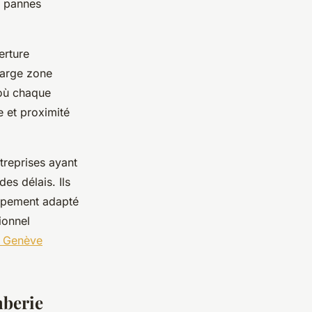
x pannes
erture
large zone
 où chaque
 et proximité
treprises ayant
des délais. Ils
uipement adapté
ionnel
à Genève
mberie