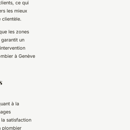
lients, ce qui
ers les mieux
clientèle.
 que les zones
 garantit un
intervention
plombier à Genève
s
uant à la
nages
la satisfaction
n plombier