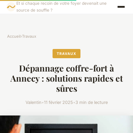
Et si chaque recoin de votre foyer devenait une
source de souffle ?
Accueil
›
Travaux
TRAVAUX
Dépannage coffre-fort à
Annecy : solutions rapides et
sûres
Valentin
•
11 février 2025
•
3 min de lecture