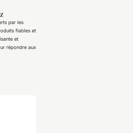
CZ
rts par les
duits fiables et
isante et
our répondre aux