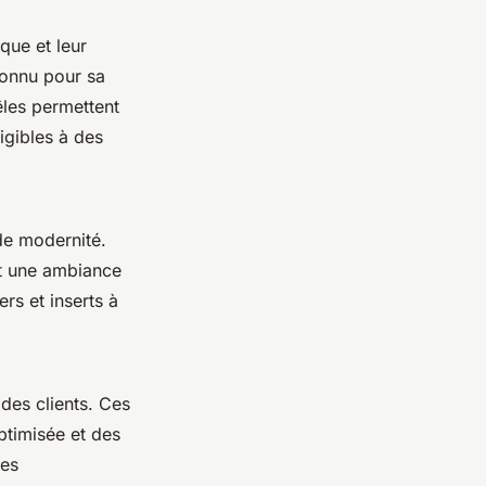
que et leur
connu pour sa
êles permettent
igibles à des
de modernité.
t une ambiance
rs et inserts à
des clients. Ces
timisée et des
Ces