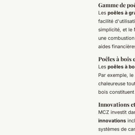
Gamme de poê
Les
poêles à g
facilité d'utili
simplicité, et le
une combustion 
aides financière
Poêles à bois 
Les
poêles à b
Par exemple, le
chaleureuse tout
bois constituent
Innovations et
MCZ investit dan
innovations
inc
systèmes de cana