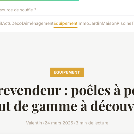
source de souffle ?
l
Actu
Déco
Déménagement
Équipement
Immo
Jardin
Maison
Piscine
T
ÉQUIPEMENT
evendeur : poêles à p
ut de gamme à découv
Valentin
•
24 mars 2025
•
3 min de lecture