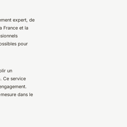
ement expert, de
a France et la
ssionnels
ossibles pour
lir un
e. Ce service
 engagement.
-mesure dans le