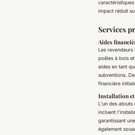
caractéristiques
impact réduit su
Services p
Aides financiè
Les revendeurs 
poêles à bois e
aides en tant q
subventions. De
financière initia
Installation e
L'un des atouts
incluent l'insta
garantissant un
également souscr