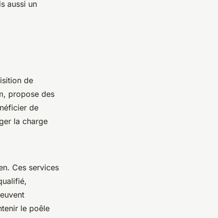
s aussi un
isition de
m, propose des
néficier de
ger la charge
ien. Ces services
ualifié,
peuvent
tenir le poêle