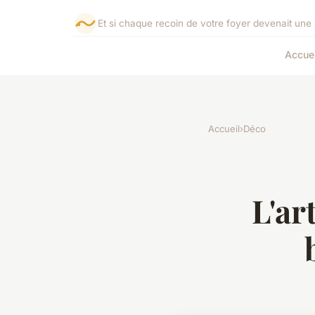
Et si chaque recoin de votre foyer devenait une 
Accuei
Accueil
›
Déco
L'ar