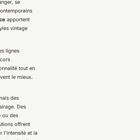
anger, se
 contemporains
ce
apportent
yles vintage
s lignes
écors
onnalité tout en
uvent le mieux.
rmais des
airage. Des
e ou des
tions offrent
'intensité et la