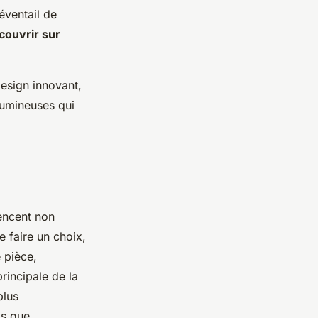
éventail de
couvrir sur
design innovant,
lumineuses qui
uencent non
e faire un choix,
 pièce,
principale de la
plus
is que