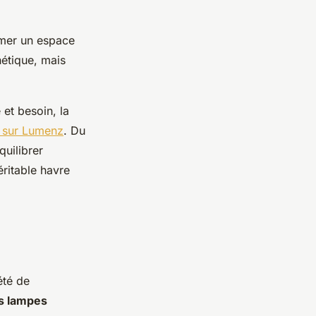
mer un espace
hétique, mais
et besoin, la
r sur Lumenz
. Du
quilibrer
éritable havre
été de
s lampes