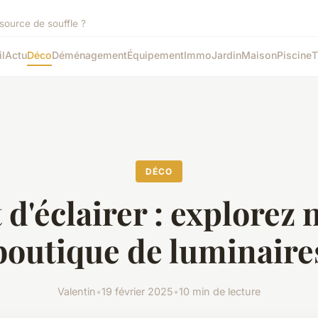
source de souffle ?
l
Actu
Déco
Déménagement
Équipement
Immo
Jardin
Maison
Piscine
T
DÉCO
t d'éclairer : explorez 
boutique de luminaire
Valentin
•
19 février 2025
•
10 min de lecture