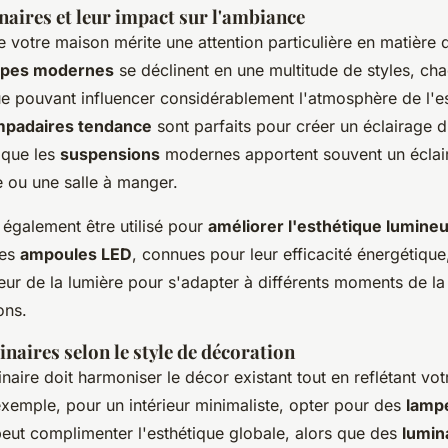
aires et leur impact sur l'ambiance
 votre maison mérite une attention particulière en matière
mpes modernes
se déclinent en une multitude de styles, ch
ue pouvant influencer considérablement l'atmosphère de l'e
mpadaires tendance
sont parfaits pour créer un éclairage 
 que les
suspensions
modernes apportent souvent un éclair
e ou une salle à manger.
 également être utilisé pour
améliorer l'esthétique lumine
les
ampoules LED
, connues pour leur efficacité énergétique,
leur de la lumière pour s'adapter à différents moments de la
ons.
naires selon le style de décoration
naire doit harmoniser le décor existant tout en reflétant vot
exemple, pour un intérieur minimaliste, opter pour des
lamp
peut complimenter l'esthétique globale, alors que des
lumin