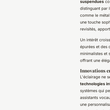
suspendues
con
distinguant par
comme le métal 
une touche sophi
revisités, appor
Un intérêt croiss
épurées et des 
minimalistes et 
offrant une élég
Innovations en
L'éclairage ne s
technologies in
systèmes qui per
assistants voca
une personnalisa