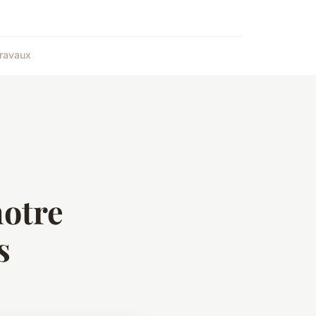
ravaux
notre
s