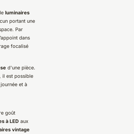
 de
luminaires
acun portant une
space. Par
d’appoint dans
age focalisé
use
d'une pièce.
 il est possible
 journée et à
re goût
es à LED
aux
aires vintage