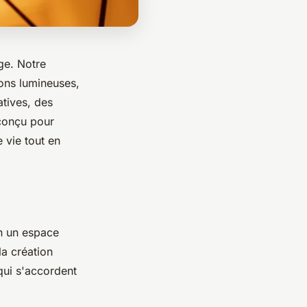
ge. Notre
ions lumineuses,
atives, des
 conçu pour
e vie tout en
en un espace
la création
qui s'accordent