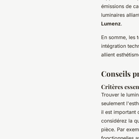
émissions de car
luminaires allia
Lumenz
.
En somme, les te
intégration tech
allient esthétis
Conseils p
Critères essen
Trouver le lumin
seulement l'esth
il est important
considérez la qua
pièce. Par exemp
fonctionnelles a