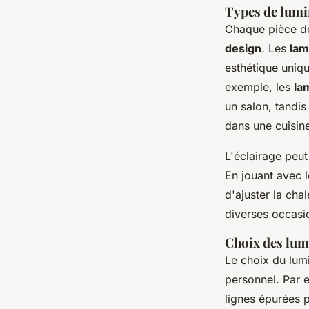
Types de lumin
Chaque pièce de
design
. Les
la
esthétique uniq
exemple, les
la
un salon, tandis
dans une cuisin
L'éclairage peut
En jouant avec 
d'ajuster la cha
diverses occasi
Choix des lumi
Le choix du lumi
personnel. Par 
lignes épurées 