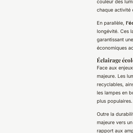
couleur des lum
chaque activité
En parallèle,
l'é
longévité. Ces 
garantissant un
économiques ac
Éclairage éco
Face aux enjeux
majeure. Les lum
recyclables, ai
les lampes en bo
plus populaires.
Outre la durabil
majeure vers un
rapport aux ampo