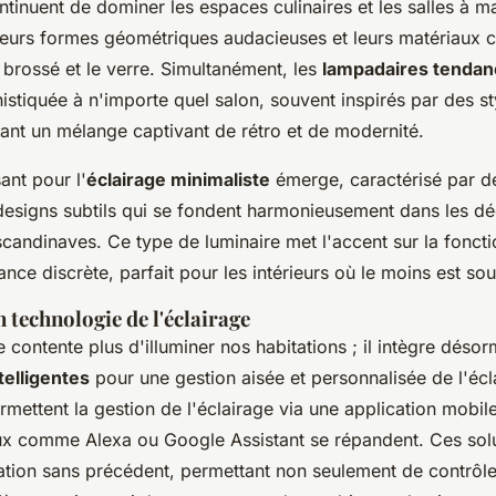
tinuent de dominer les espaces culinaires et les salles à m
 leurs formes géométriques audacieuses et leurs matériaux
brossé et le verre. Simultanément, les
lampadaires tendan
stiquée à n'importe quel salon, souvent inspirés par des st
tant un mélange captivant de rétro et de modernité.
ant pour l'
éclairage minimaliste
émerge, caractérisé par de
designs subtils qui se fondent harmonieusement dans les d
scandinaves. Ce type de luminaire met l'accent sur la foncti
ance discrète, parfait pour les intérieurs où le moins est so
 technologie de l'éclairage
e contente plus d'illuminer nos habitations ; il intègre déso
telligentes
pour une gestion aisée et personnalisée de l'écl
mettent la gestion de l'éclairage via une application mobil
ux comme Alexa ou Google Assistant se répandent. Ces solu
tion sans précédent, permettant non seulement de contrôler l